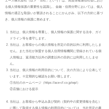
エース株式会社（以下「当社」という）は、高度情報通信社会におけ
る個人情報保護の重要性を認識し、金融・信用分野においては、個人
お問合せ
情報の適正な取扱いが要請されることにかんがみ、以下の方針に基づ
き、個人情報の保護に努めます。
当社は、個人情報を尊重し、個人情報の保護に関する法令、ガイ
ドライン等を遵守します。
当社は、お客様からの個人情報を所定の目的以外に利用したしま
せん。また当社が加盟する個人信用情報機関に登録されている個
人情報は、返済能力以外の調査以外の目的には利用したしませ
ん。
当社は、個人情報の利用目的について、次の方法により公表して
います。※定期的な確認をお願い致します。
①当社のホームページ（https://ace-cf.co.jp/wp/）
②店舗における提示
当社は、お客様から申込み及び契約（契約中の変更情報を含む）
に際して取得する個人情報の利用目的については、当社所定の書