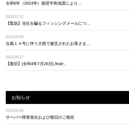
令和6年（2024年）能登半島地震により…
2023.07.21
【緊急】当社を騙るフィッシングメールにつ…
2022.09.20
台風１４号に伴う大雨で被災されたお客さま…
2022.08.17
【復旧】[令和4年7月26日] Andr…
お知らせ
2026.04.28
サーバー障害発生および復旧のご報告