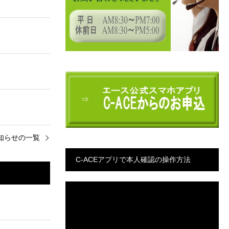
⇒
知らせの一覧
C-ACEアプリで本人確認の操作方法
動
画
プ
レ
ー
ヤ
ー