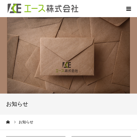
HOME
お申込について
お借入について
ご返済について
商品のご案内
お知らせ
よくあるご質問
ーム
お知らせ
会社概要