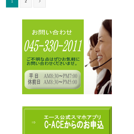
1
2
⇒