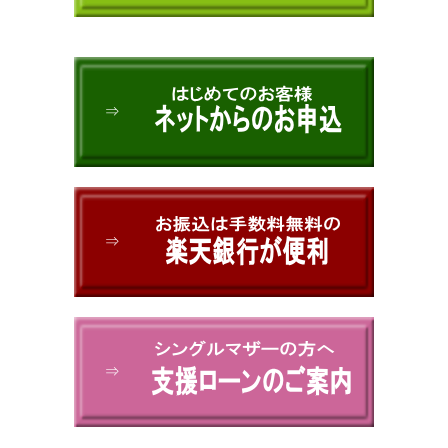
⇒
⇒
⇒