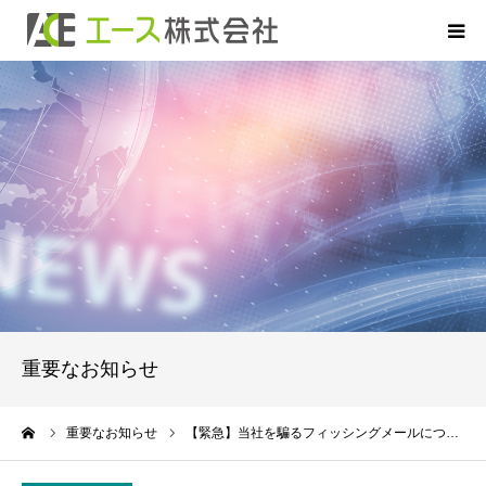
HOME
お申込について
お借入について
ご返済について
商品のご案内
重要なお知らせ
よくあるご質問
ーム
重要なお知らせ
【緊急】当社を騙るフィッシングメールにつ…
会社概要