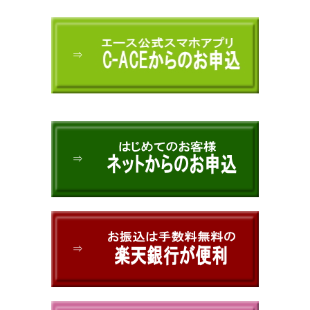
⇒
⇒
⇒