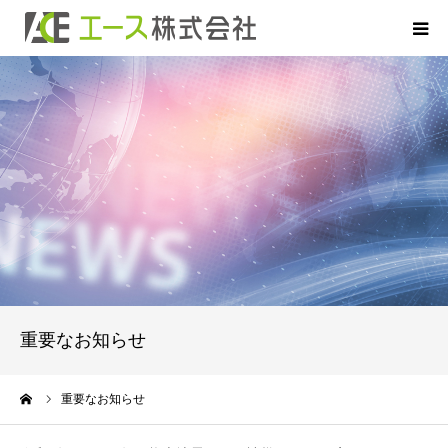
HOME
お申込について
お借入について
ご返済について
商品のご案内
重要なお知らせ
よくあるご質問
ーム
重要なお知らせ
会社概要