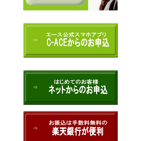
⇒
⇒
⇒