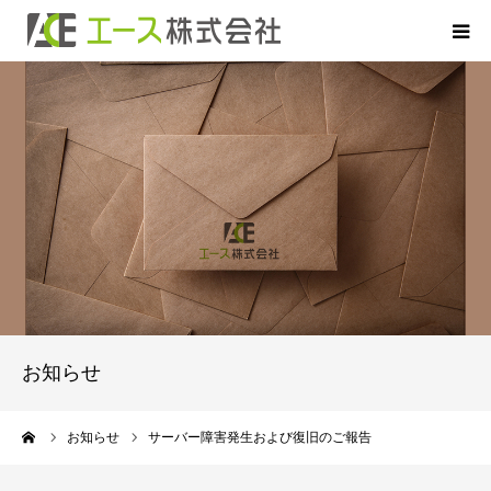
HOME
お申込について
お借入について
ご返済について
商品のご案内
お知らせ
よくあるご質問
ーム
お知らせ
サーバー障害発生および復旧のご報告
会社概要