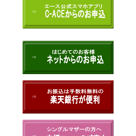
⇒
⇒
⇒